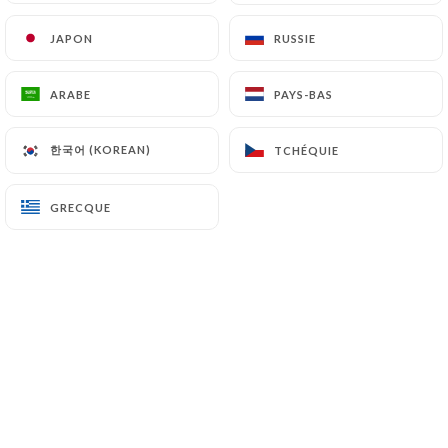
JAPON
JAPON
RUSSIE
RUSSIE
ARABE
ARABE
PAYS-BAS
PAYS-BAS
한국어 (KOREAN)
한국어 (KOREAN)
TCHÉQUIE
TCHÉQUIE
Shah Restaurant
GRECQUE
GRECQUE
0 AVIS
RESTAURANT CUISINE DU BENGLADESH
4 Rue De Saint-Quentin
75010 Paris France
Qui sommes nous?