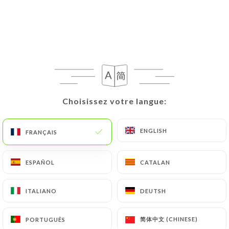
FR
MENU
Choisissez votre langue:
Choisissez votre langue:
ENGLISH
ENGLISH
FRANÇAIS
FRANÇAIS
ESPAÑOL
ESPAÑOL
CATALAN
CATALAN
ITALIANO
ITALIANO
DEUTSH
DEUTSH
简体中文 (CHINESE)
简体中文 (CHINESE)
PORTUGUÊS
PORTUGUÊS
Fermé - Ouvre à 09:00